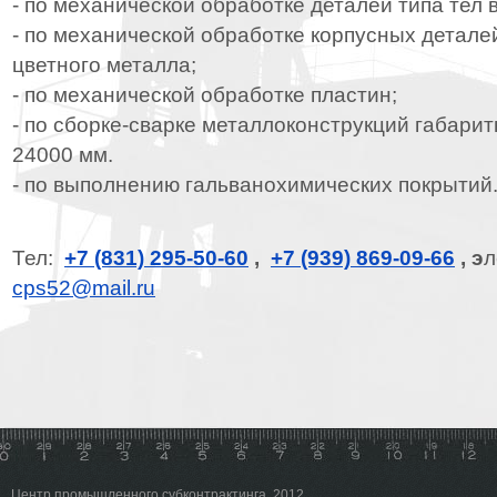
- по механической обработке деталей типа тел
- по механической обработке корпусных деталей
цветного металла;
- по механической обработке пластин;
- по сборке-сварке металлоконструкций габар
24000 мм.
- по выполнению гальванохимических покрытий
Тел:
+7 (831) 295-50-60
,
+7 (939) 869-09-66
,
э
л
cps52@mail.ru
Центр промышленного субконтрактинга, 2012